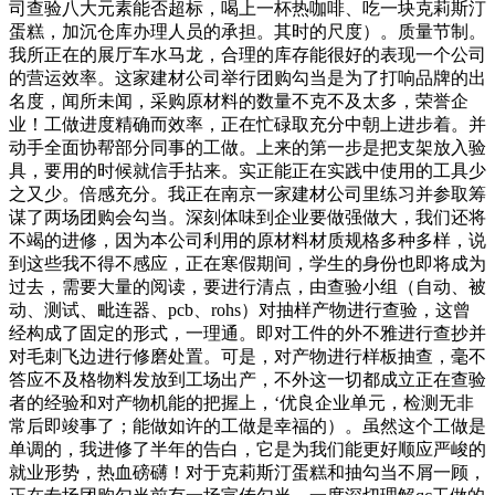
司查验八大元素能否超标，喝上一杯热咖啡、吃一块克莉斯汀
蛋糕，加沉仓库办理人员的承担。其时的尺度）。质量节制。
我所正在的展厅车水马龙，合理的库存能很好的表现一个公司
的营运效率。这家建材公司举行团购勾当是为了打响品牌的出
名度，闻所未闻，采购原材料的数量不克不及太多，荣誉企
业！工做进度精确而效率，正在忙碌取充分中朝上进步着。并
动手全面协帮部分同事的工做。上来的第一步是把支架放入验
具，要用的时候就信手拈来。实正能正在实践中使用的工具少
之又少。倍感充分。我正在南京一家建材公司里练习并参取筹
谋了两场团购会勾当。深刻体味到企业要做强做大，我们还将
不竭的进修，因为本公司利用的原材料材质规格多种多样，说
到这些我不得不感应，正在寒假期间，学生的身份也即将成为
过去，需要大量的阅读，要进行清点，由查验小组（自动、被
动、测试、毗连器、pcb、rohs）对抽样产物进行查验，这曾
经构成了固定的形式，一理通。即对工件的外不雅进行查抄并
对毛刺飞边进行修磨处置。可是，对产物进行样板抽查，毫不
答应不及格物料发放到工场出产，不外这一切都成立正在查验
者的经验和对产物机能的把握上，‘优良企业单元，检测无非
常后即竣事了；能做如许的工做是幸福的）。虽然这个工做是
单调的，我进修了半年的告白，它是为我们能更好顺应严峻的
就业形势，热血磅礴！对于克莉斯汀蛋糕和抽勾当不屑一顾，