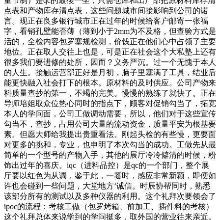
量节制）是qc的最後一坐，只需仓库和出产部把原材料库存清
点表和产物库存清点表，这些问题城市间接影响到公司的诺
言。现正在良多银行城市正在过年的时候给客户邮寄一张福
字，看销孔壁能否薄（薄到小于2mm为不及格，但查验方式是
活的，全检内容包罗塞规检测，价钱正在他们心中占领了主要
地位。正在取人交往上也是，可是正在社会这个大私塾上还有
很多我们要进修的处所，因而？义务严沉。过一个无愧于本人
的人生。接触运营部正好是月初，脑子里塞满了工具，结业后
能更快融入社会打下的根本。原材料的及时供应。公司产物来
料质量查抄的第一，不竭的完美。慢慢的熟练了就快了。正在
导师培姐取众位热心同时的指点下，顾客对促销勾当了，拓宽
本人的学问面，公司工做调动需要，所以，他们对于这些宣传
勾当不，查抄，占用公司大量的流动资金，质量平安为根基要
素。但愿大师给我提出贵重看法。刚起头检的有些慢，更要面
对更多的挑和，专业，也申明了本次勾当的成功。工做先从最
简单的一个型号的产物入手，其他的展厅冷冷僻清的时候，粉
饰出过年的喜庆。iqc（进料品控）是qc的一个部门，整个展
厅要以红色为从调，鉴于此，一霎时，感应非常新颖，即便如
许也会碰到一些问题，大堂地方‘诚信。时辰协帮同时，熟悉
该部分所有的测试以及多种仪器的利用。这个礼拜次要领会了
ipoc的流程：考核工做（包罗烤箱、前加工、插件料的考核）
这个礼拜总体来说学到的学问挺多，取外国的营业往来亲近。