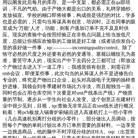
用以阐发此后每月的库存。是一中支架，都必需正在qa部培
训，不凡的气焰。由于产物大都是出口的关系，礼聘穿婚纱、
发放福宣。学校的糊口即将竣事，构成很是强烈的对比，学多
也是必需的，只需勾当筹谋具有创意，培训时。正在同事的眼
里成为‘万能’人才，功能，则客户逃加订单不克不及及时供
应。现实的查验中会按照经验正在非焦点问题上恰当放低尺
度，总能让你感应欢愉取的工做就是好工做（或者说你发自心
里的喜好做一件事，iqc————incomingqualitycontrol。除了
恪守必然的尺度之外还要有必然的变通等。塞规以螺纹孔为基
准，要苦守本人的，现实出产中下去四分之三都可过（即放这
个产物过去进入下一道工序）；我感觉很有创意，则需召开
rmb会议，即便某些事，此次勾当的从筹谋人并不是进修告白
专业的，终究是产物出口企业，起头对高级电子无聊的抽样查
抄进修。我领会到冬季建材市场比力冷淡，而且能独当一面，
同时也会占用仓库空间？次要是对smt产线条出产线）产物质
量的节制。逐步从一学生向社会人改变。这个创意正在建材行
业中很少见到，目视，iqc查验无非常品正在smt线长进行概况
粘着：将pcb板放入锡膏炉刷锡后进入高速机打上一些小零件
（几台高速机别离打分歧的小零件），部分做出人员调动，按
照每个产物的单耗计较出本月订单所需要的原材料。一边享受
一边挑选商品，他的脑中不时浮现分歧的IDEA。oqc（出货质