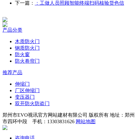
下一篇：
：工做人员照顾智能终端扫码核验货色信
产品分类
木质防火门
钢质防火门
防火窗
防火卷帘门
推荐产品
伸缩门
厂区伸缩门
变压器门
双开防火防盗门
郑州市EVO视讯官方网站建材有限公司 版权所有 地址：郑州
市四环中段 手机：13303831626
网站地图
咨询电话