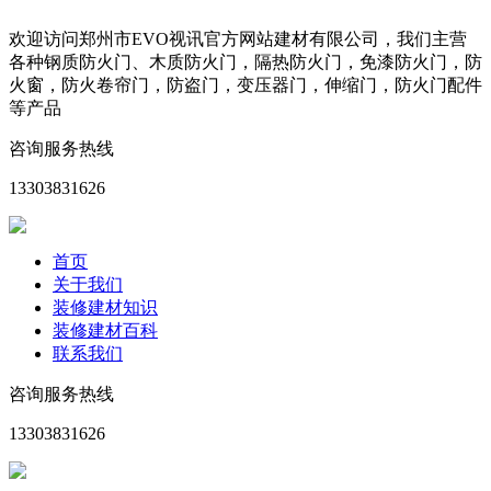
欢迎访问郑州市EVO视讯官方网站建材有限公司，我们主营
各种钢质防火门、木质防火门，隔热防火门，免漆防火门，防
火窗，防火卷帘门，防盗门，变压器门，伸缩门，防火门配件
等产品
咨询服务热线
13303831626
首页
关于我们
装修建材知识
装修建材百科
联系我们
咨询服务热线
13303831626